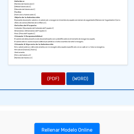
Autorizo a:
[Nombre del Autorizado 2]
[DNI del Autorizado 2]
[Dirección del Autorizado 2]
Fecha:
[Fecha de la Autorización 2]
Objeto de la Autorización:
El presente documento autoriza al autorizado a recoger en mi nombre el paquete con número de seguimiento [Número de Seguimiento 2] en la
oficina de correos [Nombre de la Oficina 2].
Detalles del Paquete:
Contenido: [Descripción del Contenido del Paquete 2]
Dimensiones: [Dimensiones del Paquete 2]
Peso: [Peso del Paquete 2]
Cláusula 1: Responsabilidad
El autorizado debe presentar este documento junto con su identificación en el momento de recoger el paquete.
El autorizante no asume responsabilidad por pérdidas o daños ocurridos durante la recogida.
Cláusula 2: Vigencia de la Autorización
Esta autorización es válida únicamente para la recogida del paquete especificado y no se aplicará a futuras recogidas.
Firmado en [Ciudad], [Fecha].
Atentamente,
[Firma del Autoriza 2]
[Nombre del Autoriza 2]
(PDF)
(WORD)
Rellenar Modelo Online