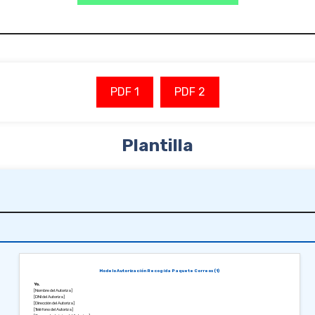
PDF 1
PDF 2
Plantilla
Modelo Autorización Recogida Paquete Correos (1)
Yo,
[Nombre del Autoriza]
[DNI del Autoriza]
[Dirección del Autoriza]
[Teléfono del Autoriza]