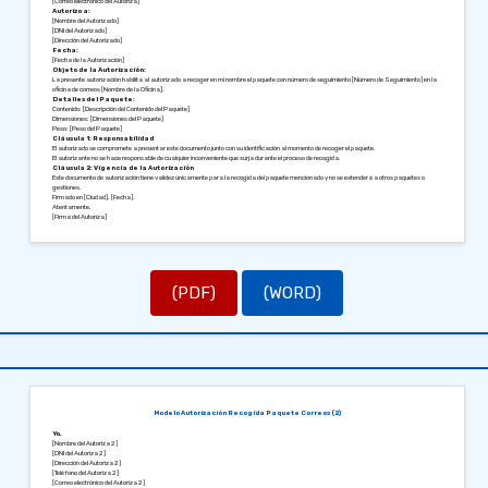
[Correo electrónico del Autoriza]
Autorizo a:
[Nombre del Autorizado]
[DNI del Autorizado]
[Dirección del Autorizado]
Fecha:
[Fecha de la Autorización]
Objeto de la Autorización:
La presente autorización habilita al autorizado a recoger en mi nombre el paquete con número de seguimiento [Número de Seguimiento] en la
oficina de correos [Nombre de la Oficina].
Detalles del Paquete:
Contenido: [Descripción del Contenido del Paquete]
Dimensiones: [Dimensiones del Paquete]
Peso: [Peso del Paquete]
Cláusula 1: Responsabilidad
El autorizado se compromete a presentar este documento junto con su identificación al momento de recoger el paquete.
El autorizante no se hace responsable de cualquier inconveniente que surja durante el proceso de recogida.
Cláusula 2: Vigencia de la Autorización
Este documento de autorización tiene validez únicamente para la recogida del paquete mencionado y no se extenderá a otros paquetes o
gestiones.
Firmado en [Ciudad], [Fecha].
Atentamente,
[Firma del Autoriza]
[Nombre del Autoriza]
(PDF)
(WORD)
Modelo Autorización Recogida Paquete Correos (2)
Yo,
[Nombre del Autoriza 2]
[DNI del Autoriza 2]
[Dirección del Autoriza 2]
[Teléfono del Autoriza 2]
[Correo electrónico del Autoriza 2]