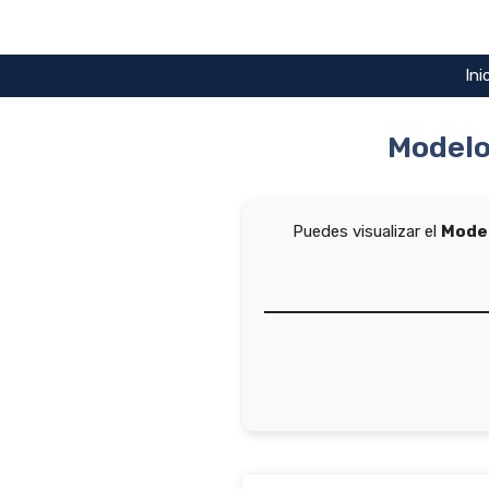
Saltar
al
contenido
Ini
Modelo
Puedes visualizar el
Model