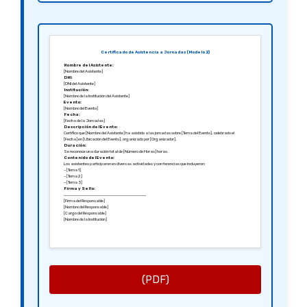
Certificado de Asistencia a Jornadas (Modelo 2)
Nombre del Asistente:
[Nombre del Asistente]
DNI:
[DNI del Asistente]
Institución:
[Nombre de la Institución del Asistente]
Evento:
[Nombre del Evento]
Fecha:
[Fecha de la Jornadas]
Descripción del Evento:
Certifico que [Nombre del Asistente] ha asistido a las jornadas sobre [Tema del Evento], celebrado el
[Fecha] en [Ubicación del Evento], organizado por [Organizador].
Duración:
Se reconoce una duración total de [Número de Horas] horas.
Contenido del Evento:
Los asistentes participaron en diversas actividades y conferencias que incluyeron:
– [Tema 1]
– [Tema 2]
– [Tema 3]
Firma y Sello:
______________________________
[Firma del Responsable]
[Nombre del Responsable]
[Cargo del Responsable]
[Nombre de la Institución]
(PDF)