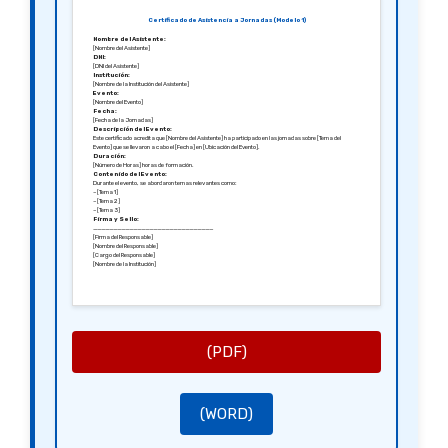
Certificado de Asistencia a Jornadas (Modelo 1)
Nombre del Asistente:
[Nombre del Asistente]
DNI:
[DNI del Asistente]
Institución:
[Nombre de la Institución del Asistente]
Evento:
[Nombre del Evento]
Fecha:
[Fecha de la Jornadas]
Descripción del Evento:
Este certificado acredita que [Nombre del Asistente] ha participado en las jornadas sobre [Tema del
Evento] que se llevaron a cabo el [Fecha] en [Ubicación del Evento].
Duración:
[Número de Horas] horas de formación.
Contenido del Evento:
Durante el evento, se abordaron temas relevantes como:
– [Tema 1]
– [Tema 2]
– [Tema 3]
Firma y Sello:
______________________________
[Firma del Responsable]
[Nombre del Responsable]
[Cargo del Responsable]
[Nombre de la Institución]
(PDF)
(WORD)