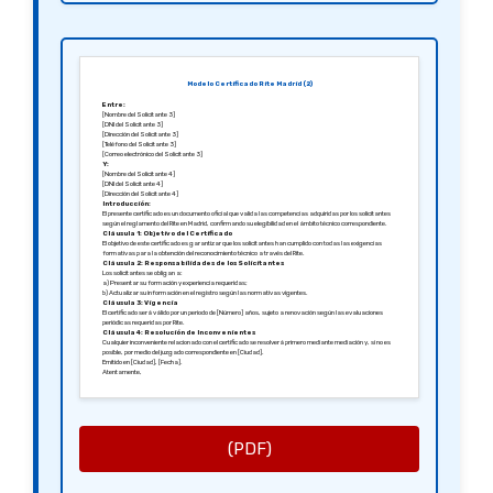
Modelo Certificado Rite Madrid (2)
Entre:
[Nombre del Solicitante 3]
[DNI del Solicitante 3]
[Dirección del Solicitante 3]
[Teléfono del Solicitante 3]
[Correo electrónico del Solicitante 3]
Y:
[Nombre del Solicitante 4]
[DNI del Solicitante 4]
[Dirección del Solicitante 4]
Introducción:
El presente certificado es un documento oficial que valida las competencias adquiridas por los solicitantes
según el reglamento del Rite en Madrid, confirmando su elegibilidad en el ámbito técnico correspondiente.
Cláusula 1: Objetivo del Certificado
El objetivo de este certificado es garantizar que los solicitantes han cumplido con todas las exigencias
formativas para la obtención del reconocimiento técnico a través del Rite.
Cláusula 2: Responsabilidades de los Solicitantes
Los solicitantes se obligan a:
a) Presentar su formación y experiencia requeridas;
b) Actualizar su información en el registro según las normativas vigentes.
Cláusula 3: Vigencia
El certificado será válido por un periodo de [Número] años, sujeto a renovación según las evaluaciones
periódicas requeridas por Rite.
Cláusula 4: Resolución de Inconvenientes
Cualquier inconveniente relacionado con el certificado se resolverá primero mediante mediación y, si no es
posible, por medio del juzgado correspondiente en [Ciudad].
Emitido en [Ciudad], [Fecha].
Atentamente,
[Firma del Funcionario]
[Nombre del Funcionario]
[Cargo del Funcionario]
(PDF)