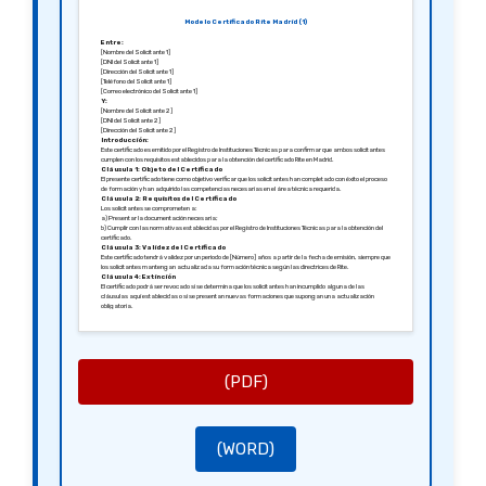
Modelo Certificado Rite Madrid (1)
Entre:
[Nombre del Solicitante 1]
[DNI del Solicitante 1]
[Dirección del Solicitante 1]
[Teléfono del Solicitante 1]
[Correo electrónico del Solicitante 1]
Y:
[Nombre del Solicitante 2]
[DNI del Solicitante 2]
[Dirección del Solicitante 2]
Introducción:
Este certificado es emitido por el Registro de Instituciones Técnicas para confirmar que ambos solicitantes
cumplen con los requisitos establecidos para la obtención del certificado Rite en Madrid.
Cláusula 1: Objeto del Certificado
El presente certificado tiene como objetivo verificar que los solicitantes han completado con éxito el proceso
de formación y han adquirido las competencias necesarias en el área técnica requerida.
Cláusula 2: Requisitos del Certificado
Los solicitantes se comprometen a:
a) Presentar la documentación necesaria;
b) Cumplir con las normativas establecidas por el Registro de Instituciones Técnicas para la obtención del
certificado.
Cláusula 3: Validez del Certificado
Este certificado tendrá validez por un periodo de [Número] años a partir de la fecha de emisión, siempre que
los solicitantes mantengan actualizada su formación técnica según las directrices de Rite.
Cláusula 4: Extinción
El certificado podrá ser revocado si se determina que los solicitantes han incumplido alguna de las
cláusulas aquí establecidas o si se presentan nuevas formaciones que supongan una actualización
obligatoria.
Cláusula 5: Disposiciones Finales
Cualquier modificación al presente certificado deberá ser registrada y firmada por la entidad
correspondiente. Las disputas serán resolvidas en el juzgado de [Ciudad].
Emitido en [Ciudad], [Fecha].
Atentamente,
[Firma del Funcionario]
[Nombre del Funcionario]
(PDF)
[Cargo del Funcionario]
(WORD)