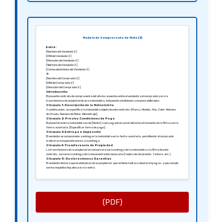
Modelo de Compraventa de Moto (2)
Entre:
[Nombre del Vendedor 2]
[DNI del Vendedor 2]
[Dirección del Vendedor 2]
[Teléfono del Vendedor 2]
[Correo electrónico del Vendedor 2]
Y:
[Nombre del Comprador 2]
[DNI del Comprador 2]
[Dirección del Comprador 2]
Introducción:
El presente contrato de compraventa detalla los acuerdos entre el vendedor y el comprador para la
transferencia de propiedad de una motocicleta, incluyendo condiciones y responsabilidades.
Cláusula 1: Descripción de la Motocicleta
A continuación, se especifica la motocicleta objeto de este contrato: [Marca, Modelo, Año, Color, Número
de Chasis, Número de Motor, Kilometraje].
Cláusula 2: Precio y Condiciones de Pago
El precio total de la motocicleta es de [Monto] a ser pagado en su totalidad en el momento de la firma o en la
forma acordada: [Especificar forma de pago].
Cláusula 3: Entrega e Inspección
El vendedor se compromete a entregar la motocicleta en la fecha acordada, permitiendo al comprador
realizar una inspección previa a la entrega.
Cláusula 4: Transferencia de Propiedad
La transferencia de la propiedad se consumará con la entrega de la motocicleta y la firma de este
contrato, así como la entrega de la documentación necesaria (tarjeta de circulación, factura, etc.).
Cláusula 5: Declaraciones y Garantías
El vendedor declara que el vehículo es de su propiedad, que no tiene multas o deudas impagas, y que cumple
con los requisitos legales para la venta.
Cláusula 6: Solución de Controversias
Las partes se comprometen a resolver cualquier conflicto derivado de la interpretación o ejecución de este
contrato mediante arbitraje, si no se llega a un acuerdo amigable.
Firmado en [Ciudad], [Fecha].
Atentamente,
[Firma del Vendedor 2]
[Nombre del Vendedor 2]
(PDF)
[Firma del Comprador 2]
[Nombre del Comprador 2]