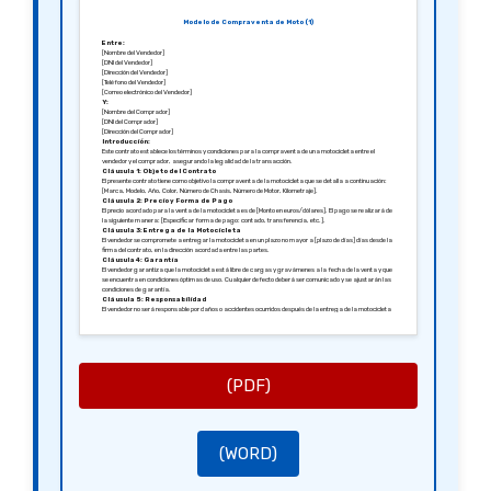
Modelo de Compraventa de Moto (1)
Entre:
[Nombre del Vendedor]
[DNI del Vendedor]
[Dirección del Vendedor]
[Teléfono del Vendedor]
[Correo electrónico del Vendedor]
Y:
[Nombre del Comprador]
[DNI del Comprador]
[Dirección del Comprador]
Introducción:
Este contrato establece los términos y condiciones para la compraventa de una motocicleta entre el
vendedor y el comprador, asegurando la legalidad de la transacción.
Cláusula 1: Objeto del Contrato
El presente contrato tiene como objetivo la compraventa de la motocicleta que se detalla a continuación:
[Marca, Modelo, Año, Color, Número de Chasis, Número de Motor, Kilometraje].
Cláusula 2: Precio y Forma de Pago
El precio acordado para la venta de la motocicleta es de [Monto en euros/dólares]. El pago se realizará de
la siguiente manera: [Especificar forma de pago: contado, transferencia, etc.].
Cláusula 3: Entrega de la Motocicleta
El vendedor se compromete a entregar la motocicleta en un plazo no mayor a [plazo de días] días desde la
firma del contrato, en la dirección acordada entre las partes.
Cláusula 4: Garantía
El vendedor garantiza que la motocicleta está libre de cargas y gravámenes a la fecha de la venta y que
se encuentra en condiciones óptimas de uso. Cualquier defecto deberá ser comunicado y se ajustarán las
condiciones de garantía.
Cláusula 5: Responsabilidad
El vendedor no será responsable por daños o accidentes ocurridos después de la entrega de la motocicleta
al comprador. El comprador asume toda responsabilidad a partir de la recepción del vehículo.
Cláusula 6: Disposiciones Finales
Cualquier modificación a este contrato deberá realizarse por escrito y firmada por ambas partes. En caso
de controversia, las partes se someten a la jurisdicción de los tribunales de [Ciudad].
Firmado en [Ciudad], [Fecha].
Atentamente,
[Firma del Vendedor]
(PDF)
[Nombre del Vendedor]
[Firma del Comprador]
[Nombre del Comprador]
(WORD)